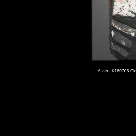
Allain , K160706 Cla