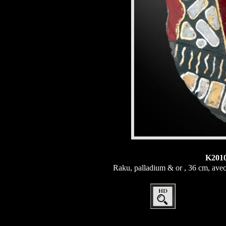
K201
Raku, palladium & or , 36 cm, avec